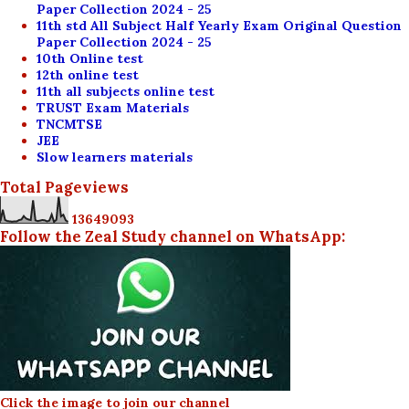
Paper Collection 2024 - 25
11th std All Subject Half Yearly Exam Original Question
Paper Collection 2024 - 25
10th Online test
12th online test
11th all subjects online test
TRUST Exam Materials
TNCMTSE
JEE
Slow learners materials
Total Pageviews
1
3
6
4
9
0
9
3
Follow the Zeal Study channel on WhatsApp:
Click the image to join our channel