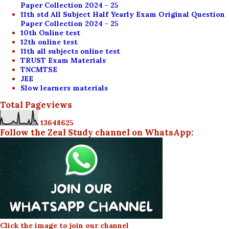
Paper Collection 2024 - 25
11th std All Subject Half Yearly Exam Original Question
Paper Collection 2024 - 25
10th Online test
12th online test
11th all subjects online test
TRUST Exam Materials
TNCMTSE
JEE
Slow learners materials
Total Pageviews
1
3
6
4
8
6
2
5
Follow the Zeal Study channel on WhatsApp:
Click the image to join our channel