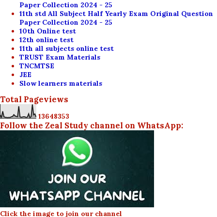
Paper Collection 2024 - 25
11th std All Subject Half Yearly Exam Original Question
Paper Collection 2024 - 25
10th Online test
12th online test
11th all subjects online test
TRUST Exam Materials
TNCMTSE
JEE
Slow learners materials
Total Pageviews
1
3
6
4
8
3
5
3
Follow the Zeal Study channel on WhatsApp:
Click the image to join our channel