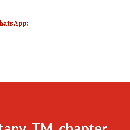
hatsApp:
tany_TM_chapter