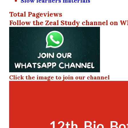
Slow learners materials
Total Pageviews
Follow the Zeal Study channel on W
Click the image to join our channel
12th_Bio_Bo