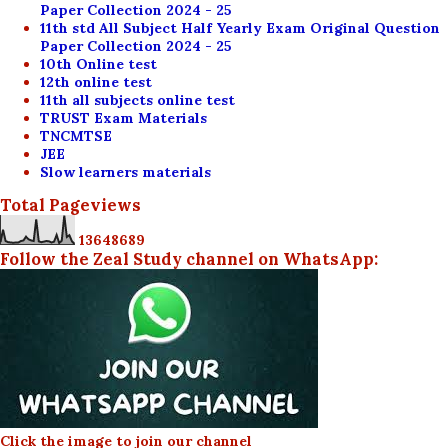
Paper Collection 2024 - 25
11th std All Subject Half Yearly Exam Original Question
Paper Collection 2024 - 25
10th Online test
12th online test
11th all subjects online test
TRUST Exam Materials
TNCMTSE
JEE
Slow learners materials
Total Pageviews
1
3
6
4
8
6
8
9
Follow the Zeal Study channel on WhatsApp:
Click the image to join our channel