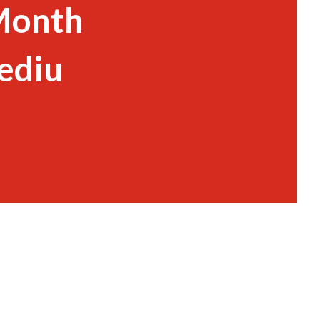
Month
ediu