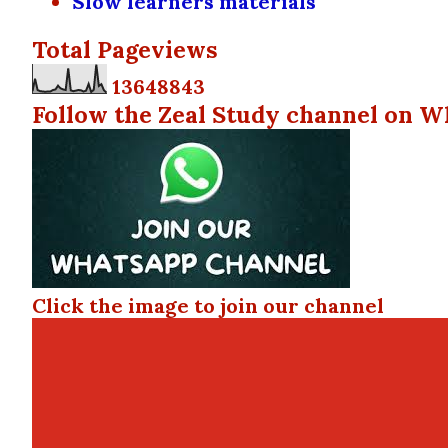
Slow learners materials
Total Pageviews
1
3
6
4
8
8
4
3
Follow the Zeal Study channel on W
Click the image to join our channel