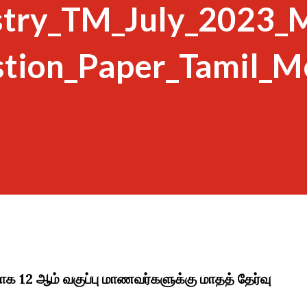
stry_TM_July_2023_
stion_Paper_Tamil_M
்பாக 12 ஆம் வகுப்பு மாணவர்களுக்கு மாதத் தேர்வு