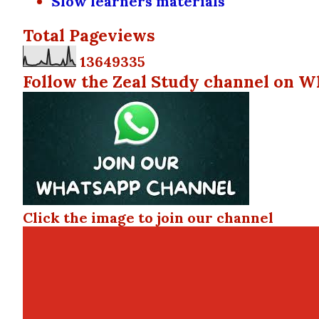
Slow learners materials
Total Pageviews
1
3
6
4
9
3
3
5
Follow the Zeal Study channel on W
Click the image to join our channel