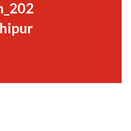
m_202
hipur