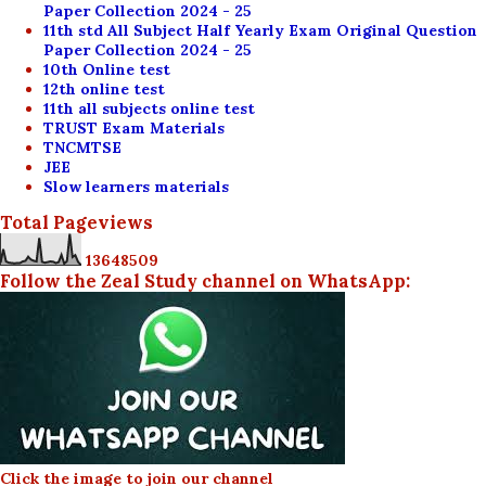
Paper Collection 2024 - 25
11th std All Subject Half Yearly Exam Original Question
Paper Collection 2024 - 25
10th Online test
12th online test
11th all subjects online test
TRUST Exam Materials
TNCMTSE
JEE
Slow learners materials
Total Pageviews
1
3
6
4
8
5
0
9
Follow the Zeal Study channel on WhatsApp:
Click the image to join our channel