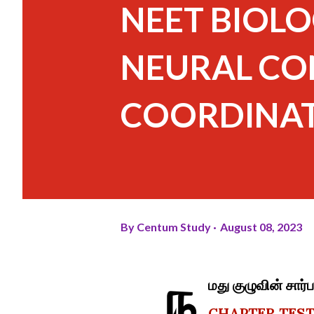
NEET BIOLO
NEURAL CO
COORDINA
By
Centum Study
August 08, 2023
ந
மது குழுவின் ச
CHAPTER TEST