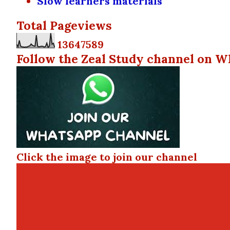
Slow learners materials
Total Pageviews
1
3
6
4
7
5
8
9
Follow the Zeal Study channel on W
Click the image to join our channel