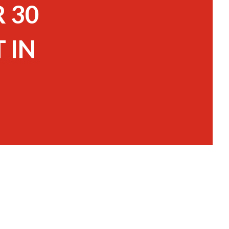
 30
 IN