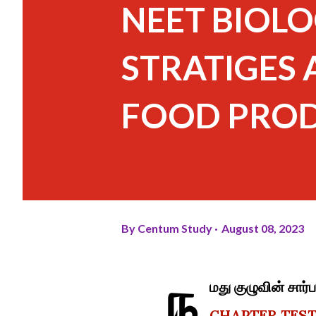
NEET BIOLO
STRATIGES
FOOD PRO
By
Centum Study
August 08, 2023
ந
மது குழுவின் ச
CHAPTER TEST