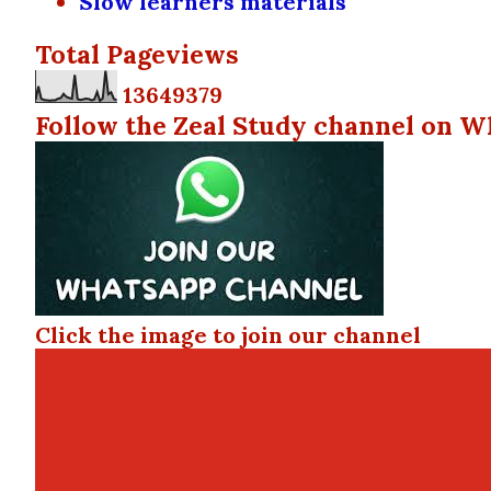
Slow learners materials
Total Pageviews
1
3
6
4
9
3
7
9
Follow the Zeal Study channel on W
Click the image to join our channel