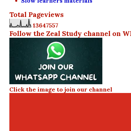
Slow learners materials
Total Pageviews
1
3
6
4
7
5
5
7
Follow the Zeal Study channel on W
Click the image to join our channel