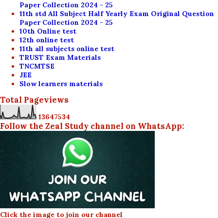
Paper Collection 2024 - 25
11th std All Subject Half Yearly Exam Original Question
Paper Collection 2024 - 25
10th Online test
12th online test
11th all subjects online test
TRUST Exam Materials
TNCMTSE
JEE
Slow learners materials
Total Pageviews
1
3
6
4
7
5
3
4
Follow the Zeal Study channel on WhatsApp:
Click the image to join our channel