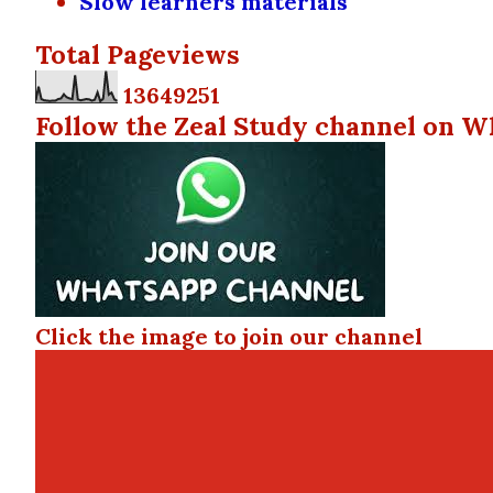
Slow learners materials
Total Pageviews
1
3
6
4
9
2
5
1
Follow the Zeal Study channel on W
Click the image to join our channel