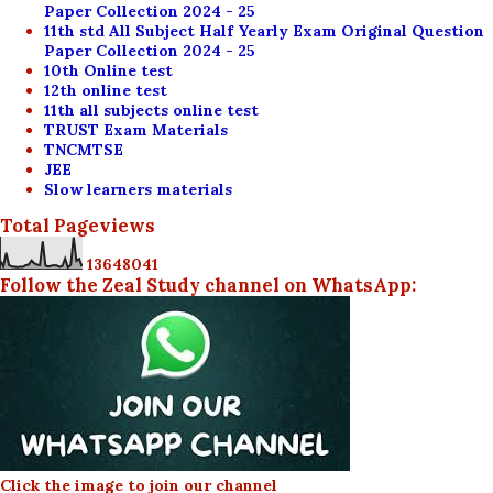
Paper Collection 2024 - 25
11th std All Subject Half Yearly Exam Original Question
Paper Collection 2024 - 25
10th Online test
12th online test
11th all subjects online test
TRUST Exam Materials
TNCMTSE
JEE
Slow learners materials
Total Pageviews
1
3
6
4
8
0
4
1
Follow the Zeal Study channel on WhatsApp:
Click the image to join our channel