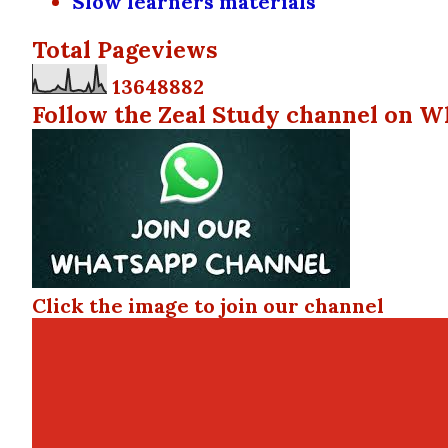
Slow learners materials
Total Pageviews
1
3
6
4
8
8
8
2
Follow the Zeal Study channel on W
Click the image to join our channel