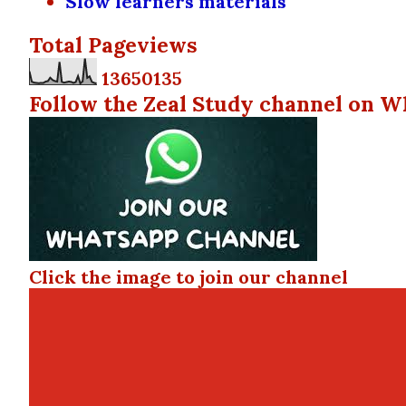
Slow learners materials
Total Pageviews
1
3
6
5
0
1
3
5
Follow the Zeal Study channel on W
Click the image to join our channel