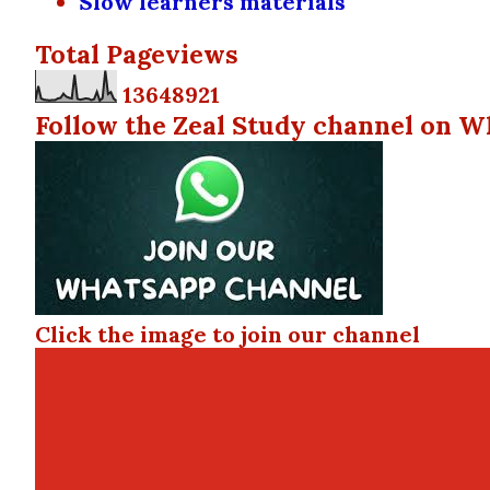
Slow learners materials
Total Pageviews
1
3
6
4
8
9
2
1
Follow the Zeal Study channel on W
Click the image to join our channel