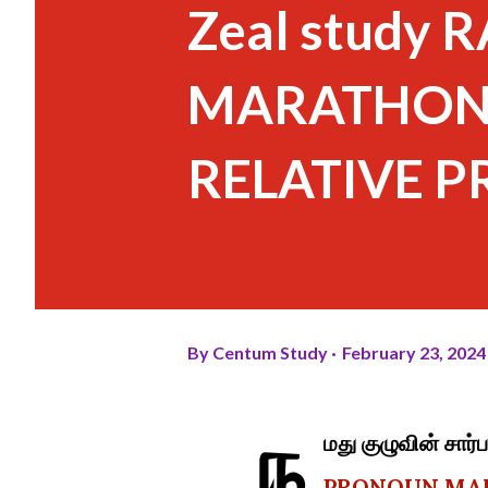
Zeal study 
MARATHON T
RELATIVE 
By
Centum Study
February 23, 2024
ந
மது குழுவின் சா
PRONOUN MAR