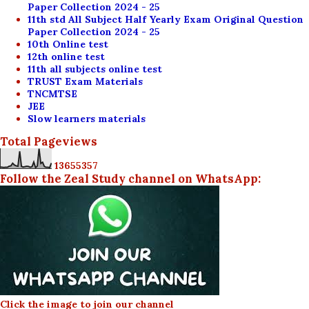
Paper Collection 2024 - 25
11th std All Subject Half Yearly Exam Original Question
Paper Collection 2024 - 25
10th Online test
12th online test
11th all subjects online test
TRUST Exam Materials
TNCMTSE
JEE
Slow learners materials
Total Pageviews
1
3
6
5
5
3
5
7
Follow the Zeal Study channel on WhatsApp:
Click the image to join our channel