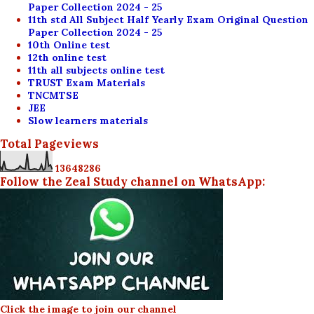
Paper Collection 2024 - 25
11th std All Subject Half Yearly Exam Original Question
Paper Collection 2024 - 25
10th Online test
12th online test
11th all subjects online test
TRUST Exam Materials
TNCMTSE
JEE
Slow learners materials
Total Pageviews
1
3
6
4
8
2
8
6
Follow the Zeal Study channel on WhatsApp:
Click the image to join our channel