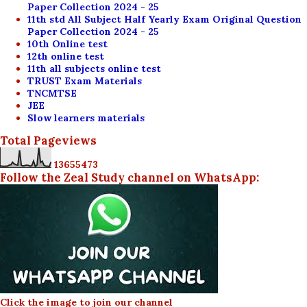
Paper Collection 2024 - 25
11th std All Subject Half Yearly Exam Original Question
Paper Collection 2024 - 25
10th Online test
12th online test
11th all subjects online test
TRUST Exam Materials
TNCMTSE
JEE
Slow learners materials
Total Pageviews
1
3
6
5
5
4
7
3
Follow the Zeal Study channel on WhatsApp:
Click the image to join our channel