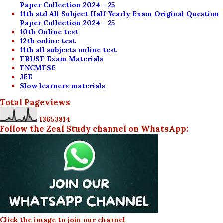
Paper Collection 2024 - 25
11th std All Subject Half Yearly Exam Original Question
Paper Collection 2024 - 25
10th Online test
12th online test
11th all subjects online test
TRUST Exam Materials
TNCMTSE
JEE
Slow learners materials
Total Pageviews
1
3
6
5
3
8
1
4
Follow the Zeal Study channel on WhatsApp:
Click the image to join our channel