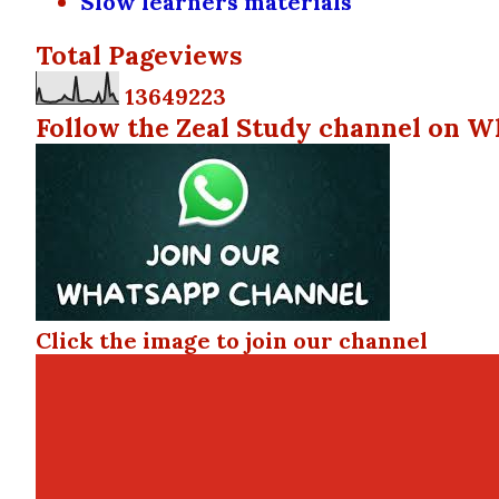
Slow learners materials
Total Pageviews
1
3
6
4
9
2
2
3
Follow the Zeal Study channel on W
Click the image to join our channel