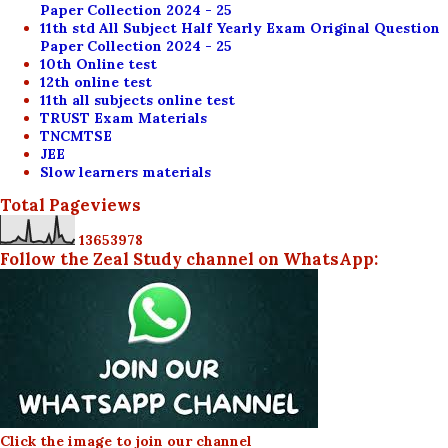
Paper Collection 2024 - 25
11th std All Subject Half Yearly Exam Original Question
Paper Collection 2024 - 25
10th Online test
12th online test
11th all subjects online test
TRUST Exam Materials
TNCMTSE
JEE
Slow learners materials
Total Pageviews
1
3
6
5
3
9
7
8
Follow the Zeal Study channel on WhatsApp:
Click the image to join our channel