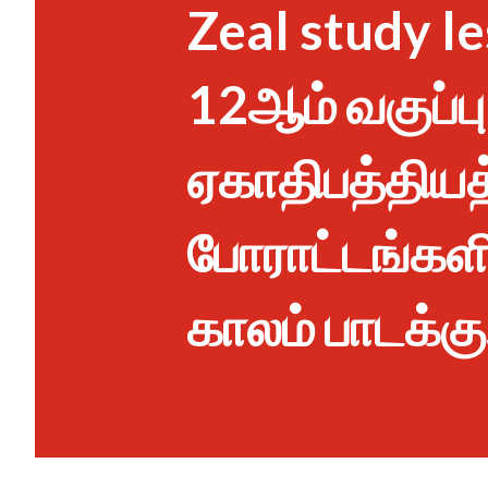
Zeal study le
12ஆம் வகுப்பு
ஏகாதிபத்தியத
போராட்டங்களி
காலம் பாடக்குற