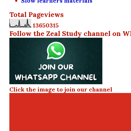
Slow learners materials
Total Pageviews
1
3
6
5
0
3
1
5
Follow the Zeal Study channel on W
Click the image to join our channel