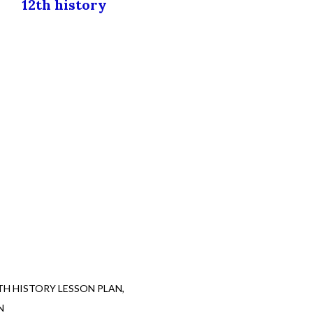
12th history
TH HISTORY LESSON PLAN
N