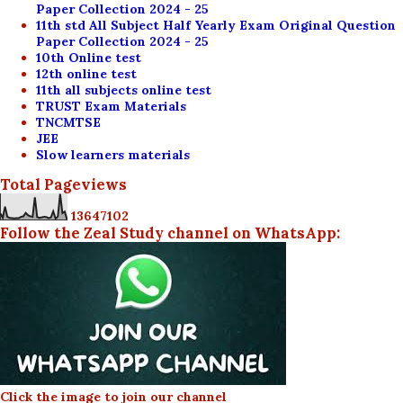
Paper Collection 2024 - 25
11th std All Subject Half Yearly Exam Original Question
Paper Collection 2024 - 25
10th Online test
12th online test
11th all subjects online test
TRUST Exam Materials
TNCMTSE
JEE
Slow learners materials
Total Pageviews
1
3
6
4
7
1
0
2
Follow the Zeal Study channel on WhatsApp:
Click the image to join our channel