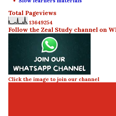
Slow learners materials
Total Pageviews
1
3
6
4
9
2
5
4
Follow the Zeal Study channel on W
Click the image to join our channel