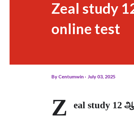
Zeal study 12
online test
By
Centumwin
July 03, 2025
Z
eal study 12 ஆம