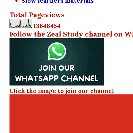
Slow learners materials
Total Pageviews
1
3
6
4
8
4
5
4
Follow the Zeal Study channel on W
Click the image to join our channel