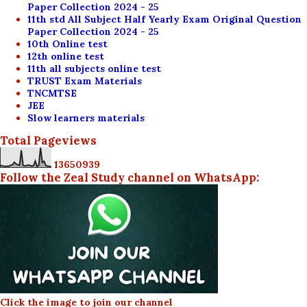
Paper Collection 2024 - 25
11th std All Subject Half Yearly Exam Original Question
Paper Collection 2024 - 25
10th Online test
12th online test
11th all subjects online test
TRUST Exam Materials
TNCMTSE
JEE
Slow learners materials
Total Pageviews
1
3
6
5
0
9
3
9
Follow the Zeal Study channel on WhatsApp:
Click the image to join our channel