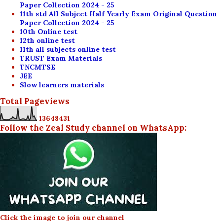
Paper Collection 2024 - 25
11th std All Subject Half Yearly Exam Original Question
Paper Collection 2024 - 25
10th Online test
12th online test
11th all subjects online test
TRUST Exam Materials
TNCMTSE
JEE
Slow learners materials
Total Pageviews
1
3
6
4
8
4
3
1
Follow the Zeal Study channel on WhatsApp:
Click the image to join our channel