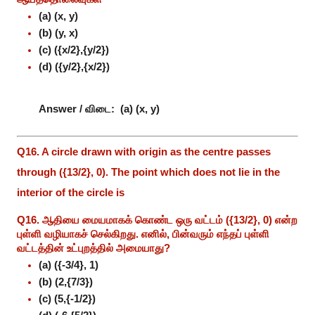
(a) (x, y)
(b) (y, x)
(c) ({x/2},{y/2})
(d) ({y/2},{x/2})
Answer / விடை:
(a) (x, y)
Q16. A circle drawn with origin as the centre passes
through ({13/2}, 0). The point which does not lie in the
interior of the circle is
Q16. ஆதியை மையமாகக் கொண்ட ஒரு வட்டம் ({13/2}, 0) என்ற
புள்ளி வழியாகச் செல்கிறது. எனில், பின்வரும் எந்தப் புள்ளி
வட்டத்தின் உட்புறத்தில் அமையாது?
(a) ({-3/4}, 1)
(b) (2,{7/3})
(c) (5,{-1/2})