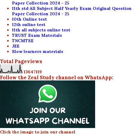
Paper Collection 2024 - 25
11th std All Subject Half Yearly Exam Original Question
Paper Collection 2024 - 25
10th Online test
12th online test
11th all subjects online test
TRUST Exam Materials
TNCMTSE
JEE
Slow learners materials
Total Pageviews
1
3
6
4
7
1
1
9
Follow the Zeal Study channel on WhatsApp:
Click the image to join our channel