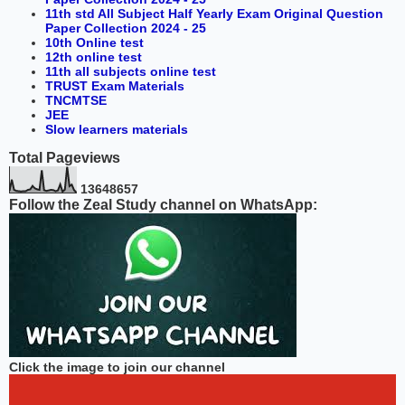
11th std All Subject Half Yearly Exam Original Question
Paper Collection 2024 - 25
10th Online test
12th online test
11th all subjects online test
TRUST Exam Materials
TNCMTSE
JEE
Slow learners materials
Total Pageviews
1
3
6
4
8
6
5
7
Follow the Zeal Study channel on WhatsApp:
Click the image to join our channel