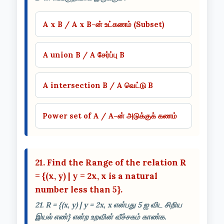
A x B / A x B-ன் உட்கணம் (Subset)
A union B / A சேர்ப்பு B
A intersection B / A வெட்டு B
Power set of A / A-ன் அடுக்குக் கணம்
21. Find the Range of the relation R
= {(x, y) | y = 2x, x is a natural
number less than 5}.
21. R = {(x, y) | y = 2x, x என்பது 5 ஐ விட சிறிய
இயல் எண்} என்ற உறவின் வீச்சகம் காண்க.