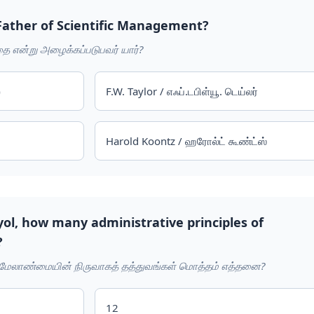
Father of Scientific Management?
ை என்று அழைக்கப்படுபவர் யார்?
்
F.W. Taylor / எஃப்.டபிள்யூ. டெய்லர்
Harold Koontz / ஹரோல்ட் கூண்ட்ஸ்
yol, how many administrative principles of
?
ி, மேலாண்மையின் நிருவாகத் தத்துவங்கள் மொத்தம் எத்தனை?
12