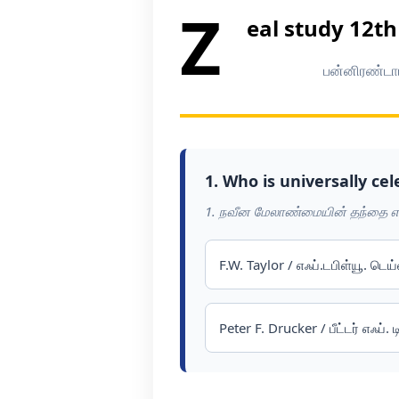
Z
eal study 12t
பன்னிரண்டா
1. Who is universally c
1. நவீன மேலாண்மையின் தந்தை என்
F.W. Taylor / எஃப்.டபிள்யூ. டெய்
Peter F. Drucker / பீட்டர் எஃப். ட