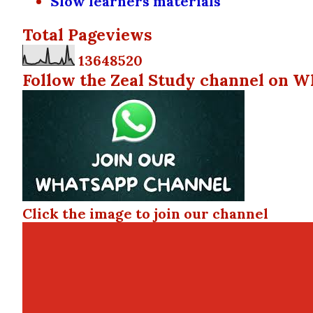
Slow learners materials
Total Pageviews
1
3
6
4
8
5
2
0
Follow the Zeal Study channel on W
Click the image to join our channel