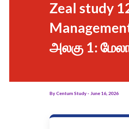
Zeal study 1
Management
அலகு 1: மேல
By
Centum Study
June 16, 2026