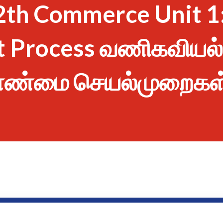
2th Commerce Unit 1
 Process வணிகவியல்
ாண்மை செயல்முறைகள