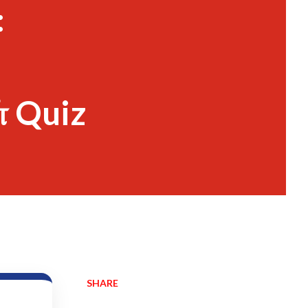
:
் Quiz
SHARE